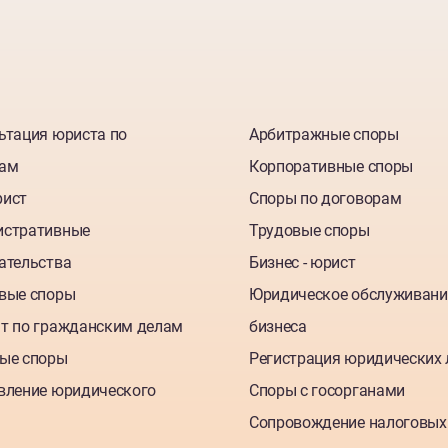
ьтация юриста по
Арбитражные споры
там
Корпоративные споры
рист
Споры по договорам
истративные
Трудовые споры
ательства
Бизнес - юрист
вые споры
Юридическое обслуживани
т по гражданским делам
бизнеса
ые споры
Регистрация юридических 
вление юридического
Споры с госорганами
Сопровождение налоговых