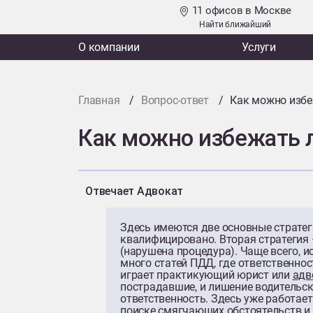
11 офисов в Москве
Найти ближайший
О компании
Услуги
Главная
Вопрос-ответ
Как можно избе
Как можно избежать 
Отвечает Адвокат
Здесь имеются две основные стратеги
квалифицировано. Вторая стратегия 
(нарушена процедура). Чаще всего, и
много статей ПДД, где ответственнос
играет практикующий юрист или
адв
пострадавшие, и лишение водительск
ответственность. Здесь уже работает
поиске смягчающих обстоятельств и