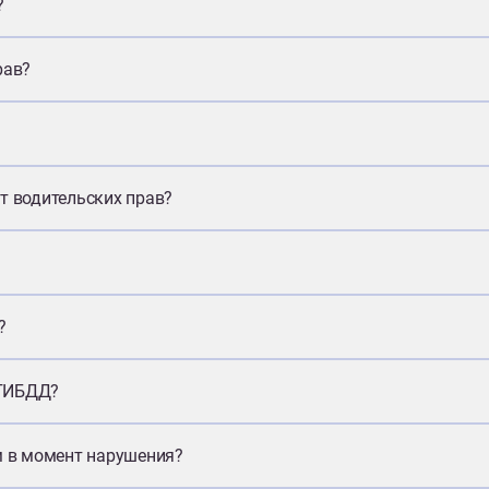
?
рав?
т водительских прав?
?
 ГИБДД?
м в момент нарушения?