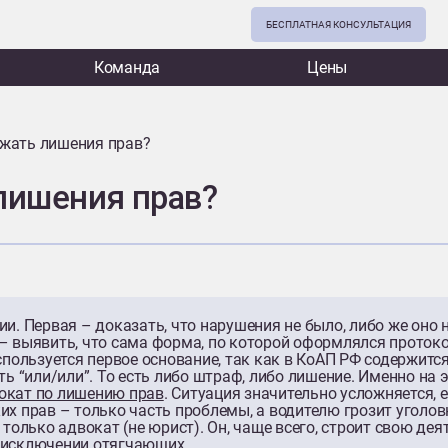
БЕСПЛАТНАЯ КОНСУЛЬТАЦИЯ
Команда
Цены
жать лишения прав?
лишения прав?
и. Первая – доказать, что нарушения не было, либо же оно 
– выявить, что сама форма, по которой оформлялся протоко
спользуется первое основание, так как в КоАП РФ содержит
ть “или/или”. То есть либо штраф, либо лишение. Именно на
окат по лишению прав
. Ситуация значительно усложняется, е
их прав – только часть проблемы, а водителю грозит уголов
 только адвокат (не юрист). Он, чаще всего, строит свою дея
 исключении отягчающих.