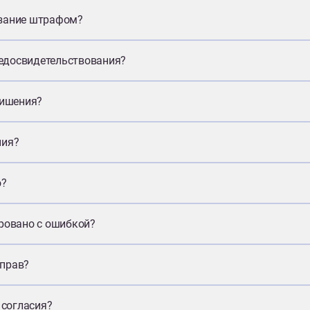
азание штрафом?
медосвидетельствования?
лишения?
ния?
о?
ровано с ошибкой?
 прав?
 согласия?