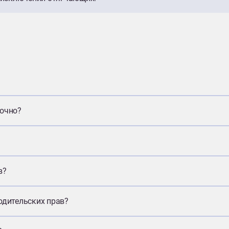
рочно?
в?
одительских прав?